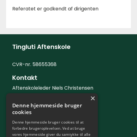
Referatet er godkendt af dirigenten
Tingluti Aftenskole
CVR-nr. 58655368
Kontakt
Aftenskoleleder Niels Christensen
×
Telefon: 42 42 88 06
Denne hjemmeside bruger
Mail:
info@tingluti.dk
cookies
Telefontid
Denne hjemmeside bruger cookies til at
forbedre brugeroplevelsen. Ved at bruge
Kontortid tirsdag og torsdag 9 - 12
vores hjemmeside giver du samtykke til alle