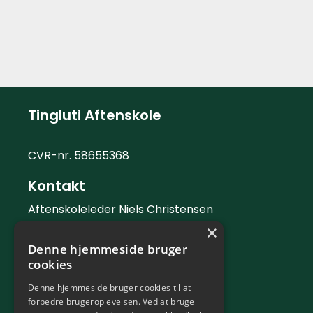
Tingluti Aftenskole
CVR-nr. 58655368
Kontakt
Aftenskoleleder Niels Christensen
×
Telefon: 42 42 88 06
Denne hjemmeside bruger
Mail:
info@tingluti.dk
cookies
Telefontid
Denne hjemmeside bruger cookies til at
forbedre brugeroplevelsen. Ved at bruge
Kontortid tirsdag og torsdag 9 - 12