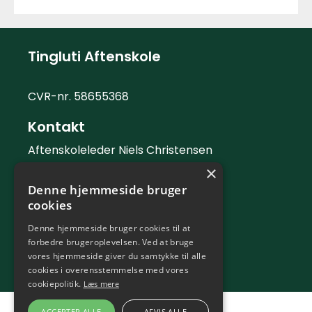
Tingluti Aftenskole
CVR-nr. 58655368
Kontakt
Aftenskoleleder Niels Christensen
×
Telefon: 42 42 88 06
Denne hjemmeside bruger
Mail:
info@tingluti.dk
cookies
Telefontid
Denne hjemmeside bruger cookies til at
forbedre brugeroplevelsen. Ved at bruge
Kontortid tirsdag og torsdag 9 - 12
vores hjemmeside giver du samtykke til alle
cookies i overensstemmelse med vores
cookiepolitik.
Læs mere
ACCEPTER ALLE
AFVIS ALLE