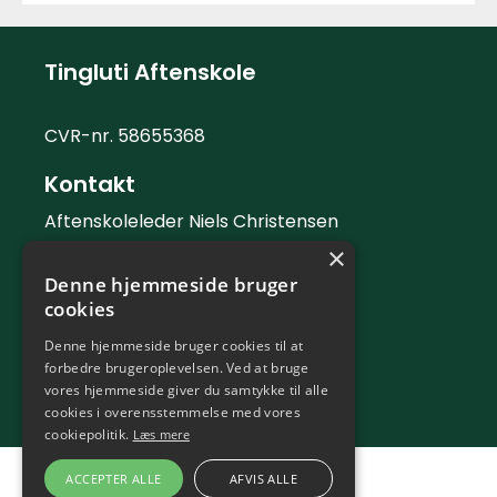
Tingluti Aftenskole
CVR-nr. 58655368
Kontakt
Aftenskoleleder Niels Christensen
×
Telefon: 42 42 88 06
Denne hjemmeside bruger
Mail:
info@tingluti.dk
cookies
Telefontid
Denne hjemmeside bruger cookies til at
forbedre brugeroplevelsen. Ved at bruge
Kontortid tirsdag og torsdag 9 - 12
vores hjemmeside giver du samtykke til alle
cookies i overensstemmelse med vores
cookiepolitik.
Læs mere
ACCEPTER ALLE
AFVIS ALLE
En del af