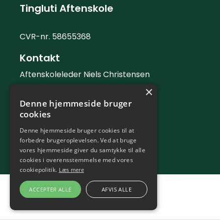
Tingluti Aftenskole
CVR-nr. 58655368
Kontakt
Aftenskoleleder Niels Christensen
×
Telefon: 42 42 88 06
Denne hjemmeside bruger
Mail:
info@tingluti.dk
cookies
Telefontid
Denne hjemmeside bruger cookies til at
forbedre brugeroplevelsen. Ved at bruge
Kontortid tirsdag og torsdag 9 - 12
vores hjemmeside giver du samtykke til alle
cookies i overensstemmelse med vores
cookiepolitik.
Læs mere
ACCEPTER ALLE
AFVIS ALLE
En del af