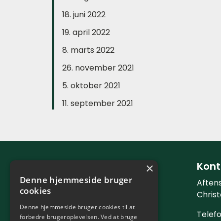
18. juni 2022
19. april 2022
8. marts 2022
26. november 2021
5. oktober 2021
11. september 2021
Tingluti Aftenskole
Kont
×
Denne hjemmeside bruger
Aftens
cookies
CVR-nr. 58655368
Chris
Denne hjemmeside bruger cookies til at
Telefo
forbedre brugeroplevelsen. Ved at bruge