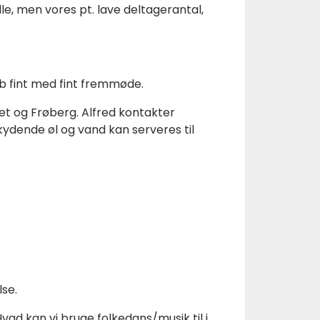
e, men vores pt. lave deltagerantal,
løb fint med fint fremmøde.
t og Frøberg. Alfred kontakter
dende øl og vand kan serveres til
lse.
d kan vi bruge folkedans/musik til i