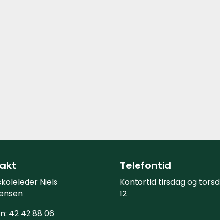
akt
Telefontid
koleleder Niels
Kontortid tirsdag og torsd
tensen
12
n: 42 42 88 06