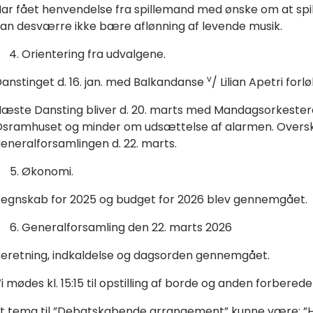
ar fået henvendelse fra spillemand med ønske om at spill
an desværre ikke bære aflønning af levende musik.
Orientering fra udvalgene.
v
anstinget d. 16. jan. med Balkandanse
/ Lilian Apetri for
æste Dansting bliver d. 20. marts med Mandagsorkestere
sramhuset og minder om udsættelse af alarmen. Oversky
eneralforsamlingen d. 22. marts.
Økonomi.
egnskab for 2025 og budget for 2026 blev gennemgået.
Generalforsamling den 22. marts 2026
eretning, indkaldelse og dagsorden gennemgået.
i mødes kl. 15:15 til opstilling af borde og anden forberede
t tema til ”Debatskabende arrangement” kunne være: ”Hva