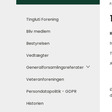
F
Tingluti Forening
Bliv medlem
R
Bestyrelsen
h
T
Vedtægter
A
Generalforsamlingsreferater
Veteranforeningen
Ø
Persondatapolitik - GDPR
d
Historien