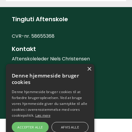
Tingluti Aftenskole
CVR-nr. 58655368
Kontakt
Aftenskoleleder Niels Christensen
×
Telefon: 42 42 88 06
Denne hjemmeside bruger
Mail:
info@tingluti.dk
cookies
Telefontid
Denne hjemmeside bruger cookies til at
forbedre brugeroplevelsen. Ved at bruge
Kontortid tirsdag og torsdag 9 - 12
vores hjemmeside giver du samtykke til alle
cookies i overensstemmelse med vores
cookiepolitik.
Læs mere
ACCEPTER ALLE
AFVIS ALLE
En del af