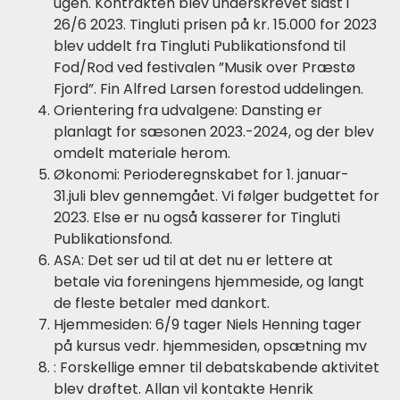
ugen. Kontrakten blev underskrevet sidst i
26/6 2023. Tingluti prisen på kr. 15.000 for 2023
blev uddelt fra Tingluti Publikationsfond til
Fod/Rod ved festivalen ”Musik over Præstø
Fjord”. Fin Alfred Larsen forestod uddelingen.
Orientering fra udvalgene: Dansting er
planlagt for sæsonen 2023.-2024, og der blev
omdelt materiale herom.
Økonomi: Perioderegnskabet for 1. januar-
31.juli blev gennemgået. Vi følger budgettet for
2023. Else er nu også kasserer for Tingluti
Publikationsfond.
ASA: Det ser ud til at det nu er lettere at
betale via foreningens hjemmeside, og langt
de fleste betaler med dankort.
Hjemmesiden: 6/9 tager Niels Henning tager
på kursus vedr. hjemmesiden, opsætning mv
: Forskellige emner til debatskabende aktivitet
blev drøftet. Allan vil kontakte Henrik