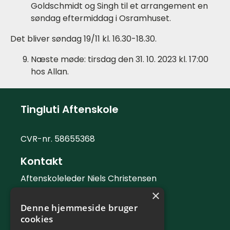
Goldschmidt og Singh til et arrangement en
søndag eftermiddag i Osramhuset.
Det bliver søndag 19/11 kl. 16.30-18.30.
Næste møde: tirsdag den 31. 10. 2023 kl. 17:00
hos Allan.
Tingluti Aftenskole
CVR-nr. 58655368
Kontakt
Aftenskoleleder Niels Christensen
×
Telefon: 42 42 88 06
Denne hjemmeside bruger
Mail:
info@tingluti.dk
cookies