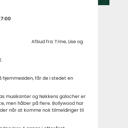
17:00
fred Afbud fra: Trine, Lise og
.
 hjemmesiden, får de i stedet en
ejas musikanter og Nøkkens galocher er
dte, men håber på flere. Bollywood har
om der når at komme nok tilmeldinger til