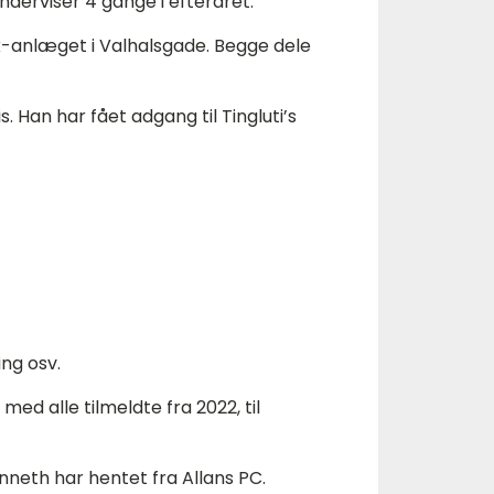
underviser 4 gange i efteråret.
sik-anlæget i Valhalsgade. Begge dele
s. Han har fået adgang til Tingluti’s
ing osv.
ed alle tilmeldte fra 2022, til
enneth har hentet fra Allans PC.