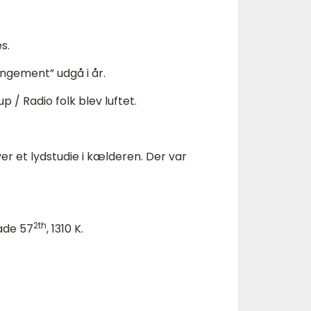
s.
ngement” udgå i år.
p / Radio folk blev luftet.
er et lydstudie i kælderen. Der var
2th
gade 57
, 1310 K.