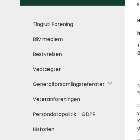
F
R
Tingluti Forening
h
Bliv medlem
B
Bestyrelsen
Vedtægter
Generalforsamlingsreferater
N
”
Veteranforeningen
D
s
Persondatapolitik - GDPR
k
d
Historien