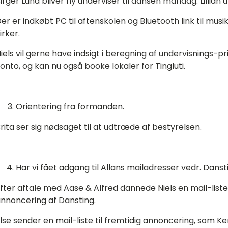
irger Lund bliver ny underviser til dansen mandag. Lillian 
er er indkøbt PC til aftenskolen og Bluetooth link til mu
irker.
iels vil gerne have indsigt i beregning af undervisnings-pri
onto, og kan nu også booke lokaler for Tingluti.
Orientering fra formanden.
rita ser sig nødsaget til at udtræde af bestyrelsen.
Har vi fået adgang til Allans mailadresser vedr. Danst
fter aftale med Aase & Alfred dannede Niels en mail-liste m
nnoncering af Dansting.
lse sender en mail-liste til fremtidig annoncering, som K