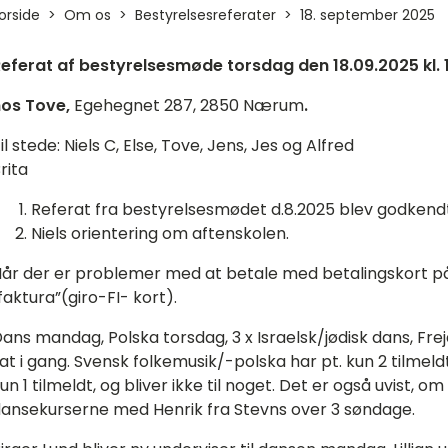
orside
Om os
Bestyrelsesreferater
18. september 2025
eferat af bestyrelsesmøde torsdag den 18.09.2025 kl. 
os Tove,
Egehegnet 287, 2850 Nærum
.
Til stede: Niels C, Else, Tove, Jens, Jes og Al
rita
Referat fra bestyrelsesmødet d.8.2025 blev godkendt
Niels orientering om aftenskolen.
år der er problemer med at betale med betalingskort på
faktura”(giro-FI- kort).
ans mandag, Polska torsdag, 3 x Israelsk/jødisk dans, Fr
at i gang. Svensk folkemusik/-polska har pt. kun 2 tilmel
un 1 tilmeldt, og bliver ikke til noget. Det er også uvist, 
ansekurserne med Henrik fra Stevns over 3 søndage.